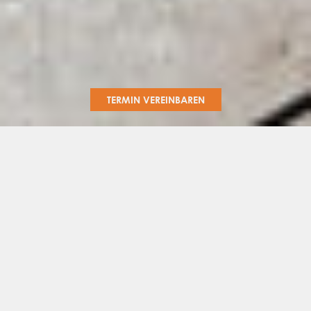
TERMIN VEREINBAREN
Ihr Fliesentraum. Unser Stil. Lassen Sie sich
inspirieren und entdecken Sie mit uns die
faszinierende Vielfalt der Fliesen komplett neu.
Eine beeindruckende Palette an Farben,
Formen und Oberflächen erwartet Sie – von
Wand- und Bodenfliesen über Großkeramiken
bis hin zu Natursteinen, Mosaiken, Bordüren